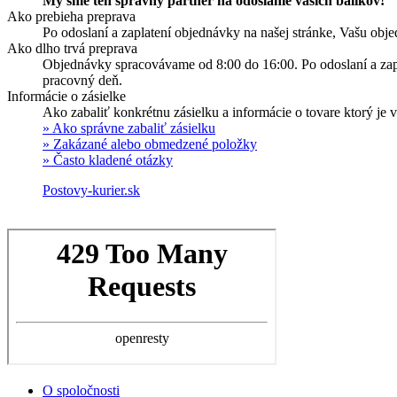
My sme ten správny partner na odoslanie vašich balíkov!
Ako prebieha preprava
Po odoslaní a zaplatení objednávky na našej stránke, Vašu ob
Ako dlho trvá preprava
Objednávky spracovávame od 8:00 do 16:00. Po odoslaní a zapla
pracovný deň.
Informácie o zásielke
Ako zabaliť konkrétnu zásielku a informácie o tovare ktorý je v
» Ako správne zabaliť zásielku
» Zakázané alebo obmedzené položky
» Často kladené otázky
Postovy-kurier.sk
O spoločnosti