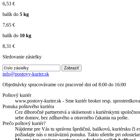
6,53 €
balík do
5 kg
7,65 €
balík do
10 kg
8,31 €
Sledovanie zásielky
info@postovy-kurier.sk
Objednávky spracovávame cez pracovné dni od 8:00 do 16:00
Poštový kuriér
www.postovy-kurier.sk - Sme kuriér broker resp. sprostredkovat
Ponuka poštového kuriéra
Cez dlhoročné partnerstvá a skúsenosti s kuriérskymi spoločno
sebe domov, bez zdĺhavého a otravného čakania na pošte.
Prečo poštový kuriér?
Nájdeme pre Vás tu správnu špedičnú, balíkovú, kuriérsku či ex
požiadajte nás o nezáväznú ponuku. Takto ušetríte pri odosiel