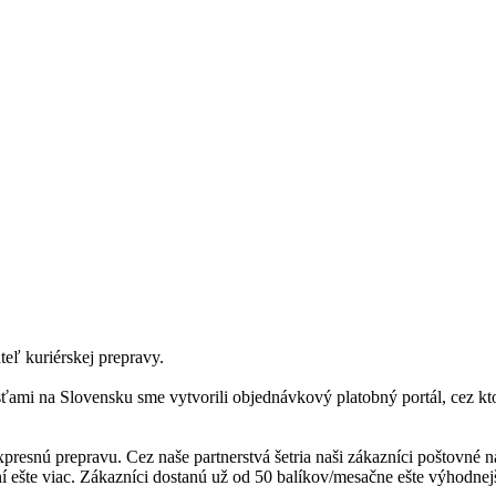
eľ kuriérskej prepravy.
sťami na Slovensku sme vytvorili objednávkový platobný portál, cez k
presnú prepravu. Cez naše partnerstvá šetria naši zákazníci poštovné ná
aní ešte viac. Zákazníci dostanú už od 50 balíkov/mesačne ešte výhodne