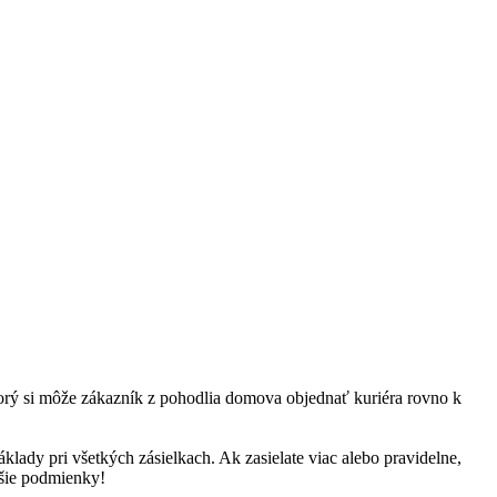
torý si môže zákazník z pohodlia domova objednať kuriéra rovno k
klady pri všetkých zásielkach. Ak zasielate viac alebo pravidelne,
jšie podmienky!