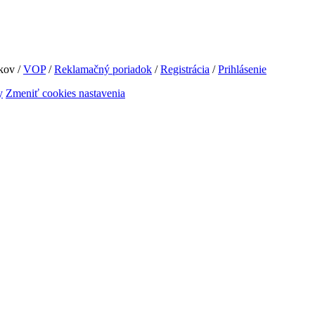
íkov /
VOP
/
Reklamačný poriadok
/
Registrácia
/
Prihlásenie
Zmeniť cookies nastavenia